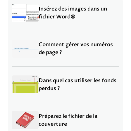
Insérez
Insérez
Insérez des images dans un
des
des
fichier Word®
images
images
dans
dans
un
un
Comment
fichier
Comment
Comment gérer vos numéros
fichier
gérer
Word®
gérer
de page ?
Word®
vos
vos
numéros
numéros
de
de
Dans
page
Dans
Dans quel cas utiliser les fonds
page
quel
?
quel
perdus ?
?
cas
cas
utiliser
utiliser
les
les
Préparez
fonds
Préparez
Préparez le fichier de la
fonds
le
perdus
le
couverture
perdus
fichier
?
fichier